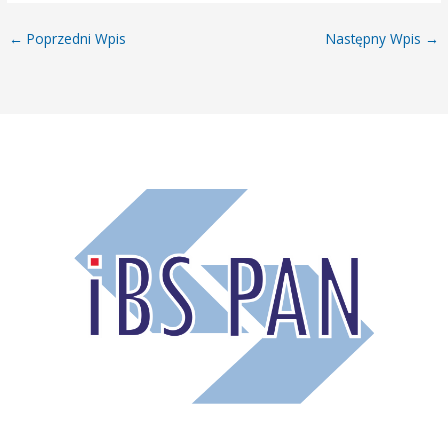
←
Poprzedni Wpis
Następny Wpis
→