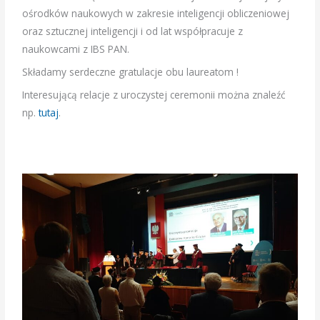
ośrodków naukowych w zakresie inteligencji obliczeniowej
oraz sztucznej inteligencji i od lat współpracuje z
naukowcami z IBS PAN.
Składamy serdeczne gratulacje obu laureatom !
Interesującą relacje z uroczystej ceremonii można znaleźć
np.
tutaj
.