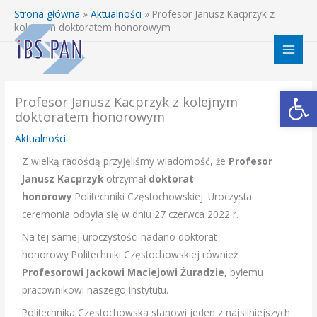
Przejdź
Strona główna
»
Aktualności
»
Profesor Janusz Kacprzyk z
do
kolejnym doktoratem honorowym
treści
Otwórz 
Profesor Janusz Kacprzyk z kolejnym
doktoratem honorowym
Aktualności
Z wielką radością przyjęliśmy wiadomość, że
Profesor
Janusz Kacprzyk
otrzymał
doktorat
honorowy
Politechniki Częstochowskiej. Uroczysta
ceremonia odbyła się w dniu 27 czerwca 2022 r.
Na tej samej uroczystości nadano doktorat
honorowy Politechniki Częstochowskiej
również
Profesorowi Jackowi Maciejowi Żuradzie,
byłemu
pracownikowi naszego Instytutu.
Politechnika Częstochowska stanowi jeden z najsilniejszych