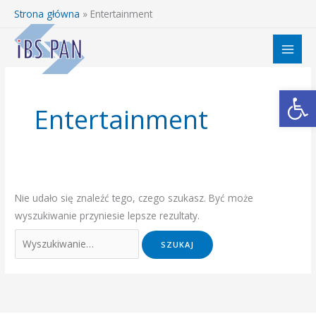
Przejdź
Strona główna
»
Entertainment
do
Szukaj
treści
dla:
Otwórz 
Entertainment
Nie udało się znaleźć tego, czego szukasz. Być może
wyszukiwanie przyniesie lepsze rezultaty.