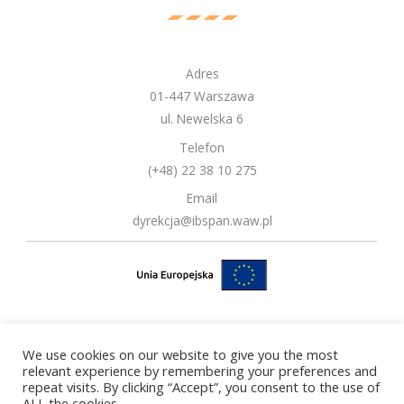
Adres
01-447 Warszawa
ul. Newelska 6
Telefon
(+48) 22 38 10 275
Email
dyrekcja@ibspan.waw.pl
We use cookies on our website to give you the most
Copyright © 2026 Instytut Badań Systemowych Polskiej Akademii
relevant experience by remembering your preferences and
repeat visits. By clicking “Accept”, you consent to the use of
Nauk
ALL the cookies.