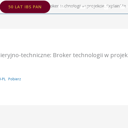
żynieryjno-techniczne: Broker technologii w projekcie ExplainMe
50 LAT IBS PAN
Poczta
Poczta2
FTP
eryjno-techniczne: Broker technologii w projek
3-PL
Pobierz