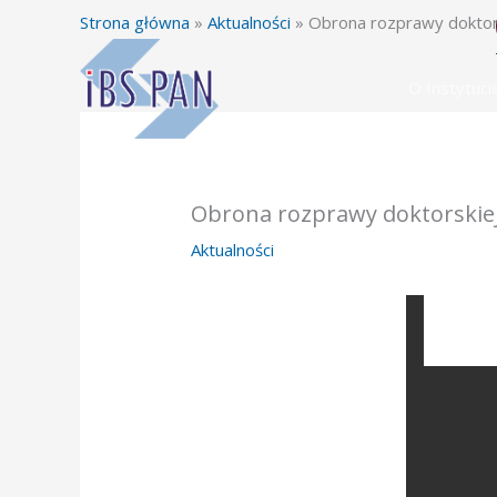
Przejdź
Strona główna
»
Aktualności
»
Obrona rozprawy doktors
do
treści
O Instytuci
Obrona rozprawy doktorskiej
Aktualności