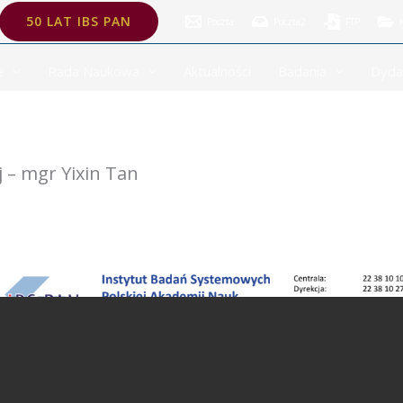
kiej – mgr Yixin Tan
50 LAT IBS PAN
Poczta
Poczta2
FTP
e
Rada Naukowa
Aktualności
Badania
Dyda
 – mgr Yixin Tan