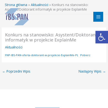
Przejdź
Strona główna
»
Aktualności
»
Konkurs na stanowisko:
do
Asystent/Doktorant informatyk w projekcie ExplainMe
treści
Otwórz 
Konkurs na stanowisko: Asystent/Doktorant
informatyk w projekcie ExplainMe
Aktualności
FNP-IBS-PAN-oferta-doktorant-w-projekcie-ExplainMe-PL
Pobierz
←
Poprzedni Wpis
Następny Wpis
→