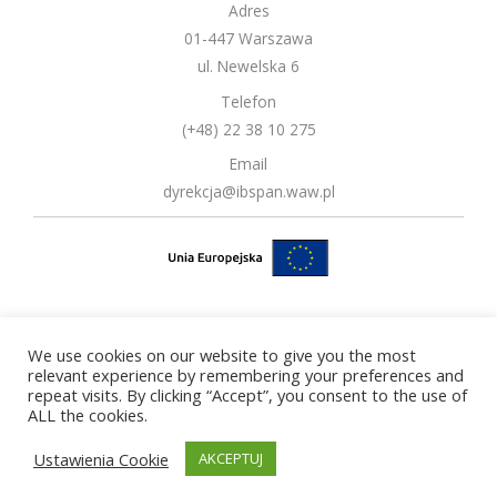
Adres
01-447 Warszawa
ul. Newelska 6
Telefon
(+48) 22 38 10 275
Email
dyrekcja@ibspan.waw.pl
We use cookies on our website to give you the most
Copyright © 2026 Instytut Badań Systemowych Polskiej Akademii
relevant experience by remembering your preferences and
repeat visits. By clicking “Accept”, you consent to the use of
Nauk
ALL the cookies.
Ustawienia Cookie
AKCEPTUJ