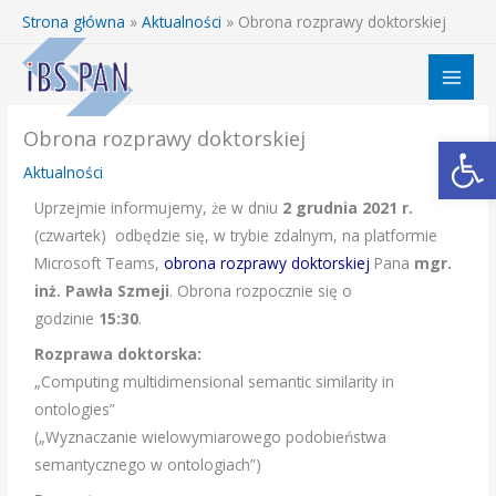
Przejdź
Strona główna
»
Aktualności
»
Obrona rozprawy doktorskiej
do
treści
Obrona rozprawy doktorskiej
Otwórz 
Aktualności
Uprzejmie informujemy, że w dniu
2 grudnia 2021 r.
(czwartek) odbędzie się, w trybie zdalnym, na platformie
Microsoft Teams,
obrona rozprawy doktorskiej
Pana
mgr.
inż. Pawła Szmeji
. Obrona rozpocznie się o
godzinie
15:30
.
Rozprawa doktorska:
„Computing multidimensional semantic similarity in
ontologies”
(„Wyznaczanie wielowymiarowego podobieństwa
semantycznego w ontologiach”)