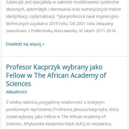
Szewczyk jest specjalistą w zakresie modelowania systemów
złożonych, automatyki i sterowania oraz numerycznych metod
identyfikacji i optymalizacji. Tytuł profesora nauk inżynieryjno-
technicznych uzyskał w 2019 roku. Od 2001 roku związany
zawodowo z Politechniką Warszawską. W latach 2011-2016
Dowiedz się więcej »
Profesor Kacprzyk wybrany jako
Profesor
Kacprzyk
Fellow w The African Academy of
wybrany
Sciences
jako
Aktualności
Fellow
w
Z wielką radością przyjęliśmy wiadomość o kolejnym
The
prestiżowym wyróżnieniu Profesora Janusza Kacprzyka, który
African
został wybrany jako Fellow w The African Academy of
Academy
Sciences. Afrykańska Akademia Nauk (AAS) to niezależna,