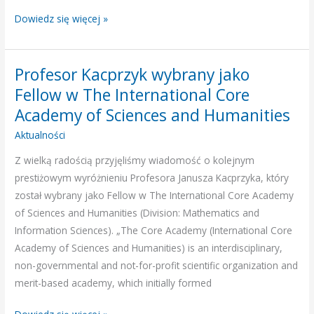
Dowiedz się więcej »
Profesor Kacprzyk wybrany jako
Profesor
Kacprzyk
Fellow w The International Core
wybrany
Academy of Sciences and Humanities
jako
Aktualności
Fellow
w
Z wielką radością przyjęliśmy wiadomość o kolejnym
The
prestiżowym wyróżnieniu Profesora Janusza Kacprzyka, który
International
został wybrany jako Fellow w The International Core Academy
Core
of Sciences and Humanities (Division: Mathematics and
Academy
Information Sciences). „The Core Academy (International Core
of
Academy of Sciences and Humanities) is an interdisciplinary,
Sciences
non-governmental and not-for-profit scientific organization and
and
merit-based academy, which initially formed
Humanities