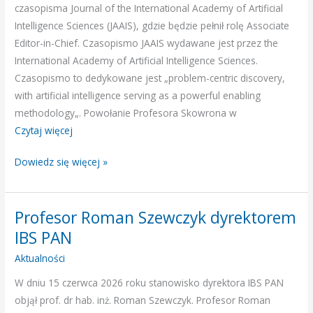
of
czasopisma Journal of the International Academy of Artificial
the
Intelligence Sciences (JAAIS), gdzie będzie pełnił rolę Associate
International
Editor-in-Chief. Czasopismo JAAIS wydawane jest przez the
Academy
International Academy of Artificial Intelligence Sciences.
of
Czasopismo to dedykowane jest „problem-centric discovery,
Artificial
with artificial intelligence serving as a powerful enabling
Intelligence
methodology„. Powołanie Profesora Skowrona w
Sciences
Czytaj więcej
(JAAIS)
Dowiedz się więcej »
Profesor Roman Szewczyk dyrektorem
Profesor
Roman
IBS PAN
Szewczyk
Aktualności
dyrektorem
W dniu 15 czerwca 2026 roku stanowisko dyrektora IBS PAN
IBS
objął prof. dr hab. inż. Roman Szewczyk. Profesor Roman
PAN