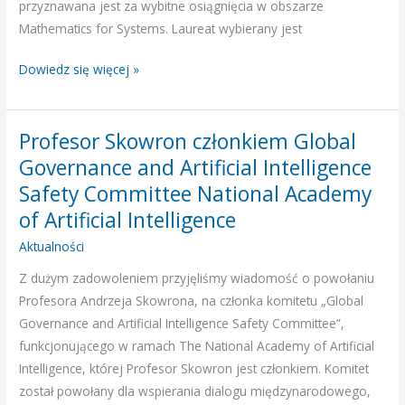
Scientific
przyznawana jest za wybitne osiągnięcia w obszarze
Research
Mathematics for Systems. Laureat wybierany jest
Dowiedz się więcej »
Profesor Skowron członkiem Global
Profesor
Skowron
Governance and Artificial Intelligence
członkiem
Safety Committee National Academy
Global
of Artificial Intelligence
Governance
Aktualności
and
Artificial
Z dużym zadowoleniem przyjęliśmy wiadomość o powołaniu
Intelligence
Profesora Andrzeja Skowrona, na członka komitetu „Global
Safety
Governance and Artificial Intelligence Safety Committee”,
Committee
funkcjonującego w ramach The National Academy of Artificial
National
Intelligence, której Profesor Skowron jest członkiem. Komitet
Academy
został powołany dla wspierania dialogu międzynarodowego,