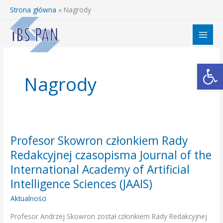
Przejdź
Strona główna
»
Nagrody
do
treści
Otwórz 
Nagrody
Profesor Skowron członkiem Rady
Profesor
Skowron
Redakcyjnej czasopisma Journal of the
członkiem
International Academy of Artificial
Rady
Intelligence Sciences (JAAIS)
Redakcyjnej
Aktualności
czasopisma
Journal
Profesor Andrzej Skowron został członkiem Rady Redakcyjnej