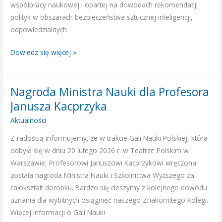
of
współpracy naukowej i opartej na dowodach rekomendacji
Artificial
polityk w obszarach bezpieczeństwa sztucznej inteligencji,
Intelligence
odpowiedzialnych
Dowiedz się więcej »
Nagroda Ministra Nauki dla Profesora
Nagroda
Ministra
Janusza Kacprzyka
Nauki
Aktualności
dla
Z radością informujemy, że w trakcie Gali Nauki Polskiej, która
Profesora
odbyła się w dniu 20 lutego 2026 r. w Teatrze Polskim w
Janusza
Warszawie, Profesorowi Januszowi Kacprzykowi wręczona
Kacprzyka
została nagroda Ministra Nauki i Szkolnictwa Wyższego za
całokształt dorobku. Bardzo się cieszymy z kolejnego dowodu
uznania dla wybitnych osiągnięć naszego Znakomitego Kolegi.
Więcej informacji o Gali Nauki