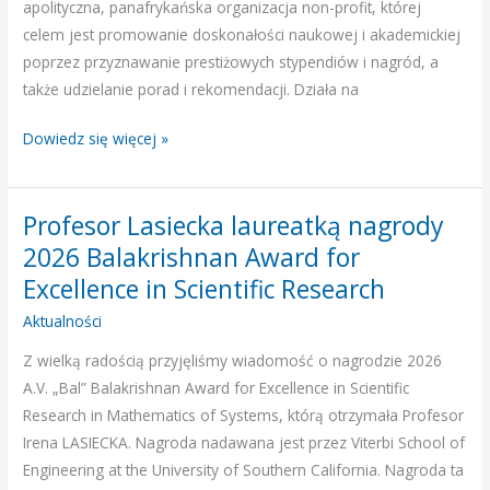
of
apolityczna, panafrykańska organizacja non-profit, której
Sciences
celem jest promowanie doskonałości naukowej i akademickiej
poprzez przyznawanie prestiżowych stypendiów i nagród, a
także udzielanie porad i rekomendacji. Działa na
Dowiedz się więcej »
Profesor Lasiecka laureatką nagrody
Profesor
Lasiecka
2026 Balakrishnan Award for
laureatką
Excellence in Scientific Research
nagrody
Aktualności
2026
Balakrishnan
Z wielką radością przyjęliśmy wiadomość o nagrodzie 2026
Award
A.V. „Bal” Balakrishnan Award for Excellence in Scientific
for
Research in Mathematics of Systems, którą otrzymała Profesor
Excellence
Irena LASIECKA. Nagroda nadawana jest przez Viterbi School of
in
Engineering at the University of Southern California. Nagroda ta