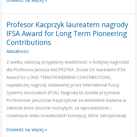
Dowiedz się więcej »
Profesor Kacprzyk laureatem nagrody
Profesor
Kacprzyk
IFSA Award for Long Term Pioneering
laureatem
Contributions
nagrody
Aktualności
IFSA
Award
Z wielką radością przyjęliśmy wiadomość o kolejnej nagrodzie
for
dla Profesora Janusza KACPRZYKA. Został On laureatem IFSA
Long
Award for LONG TERM PIONEERING CONTRIBUTIONS,
Term
największej nagrody nadawanej przez International Fuzzy
Pioneering
Systems Association (IFSA). Nagroda ta została przyznana
Contributions
Profesorowi Januszowi Kacprzykowi za wieloletnie badania w
zakresie teorii zbiorów rozmytych, za wprowadzenie i
rozwinięcie wielu nowatorskich koncepcji, które zainspirowały
Dowiedz się więcej »