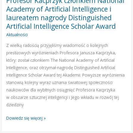
Profesor Kacprzyk członkiem National
Kacprzyk
Academy of Artificial Intelligence i
członkiem
laureatem nagrody Distinguished
National
Artificial Intelligence Scholar Award
Academy
Aktualności
of
Artificial
Z wielką radością przyjęliśmy wiadomość o kolejnych
Intelligence
prestiżowych wyróżnieniach Profesora Janusza Kacprzyka,
i
który: został członkiem The National Academy of Artificial
laureatem
Intelligence, oraz otrzymał nagrodę Distinguished Artificial
nagrody
Intelligence Scholar Award tej Akademii. Powyższe wyróżnienia
Distinguished
stanowią kolejny wyraz uznania światowej społeczności
Artificial
naukowców dla wybitnych osiągnięć Profesora Kacprzyka
Intelligence
w obszarze sztucznej inteligencji i Jego wkładu w rozwój tej
Scholar
dziedziny
Award
Dowiedz się więcej »