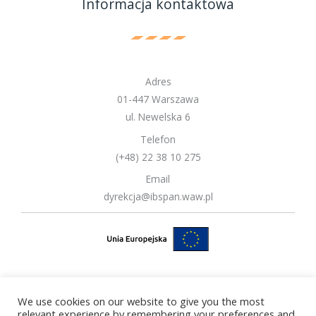
Informacja kontaktowa
Adres
01-447 Warszawa
ul. Newelska 6
Telefon
(+48) 22 38 10 275
Email
dyrekcja@ibspan.waw.pl
We use cookies on our website to give you the most
Copyright © 2026 Instytut Badań Systemowych Polskiej Akademii
relevant experience by remembering your preferences and